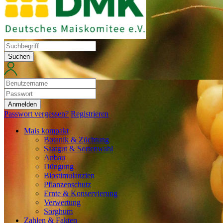
Suchen
Anmelden
Passwort vergessen?
Registrieren
Mais kompakt
Botanik & Züchtung
Saatgut & Sortenwahl
Anbau
Düngung
Biostimulanzien
Pflanzenschutz
Ernte & Konservierung
Verwertung
Sorghum
Zahlen & Fakten