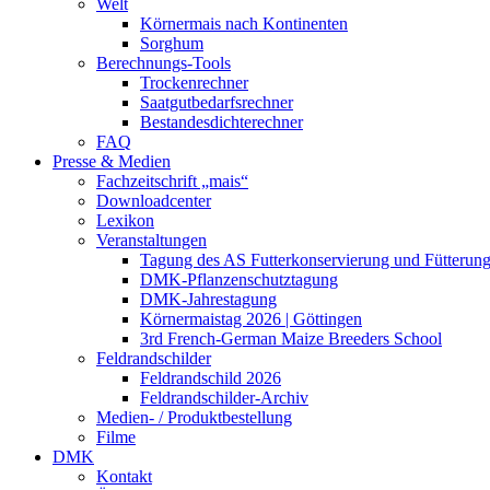
Welt
Körnermais nach Kontinenten
Sorghum
Berechnungs-Tools
Trockenrechner
Saatgutbedarfsrechner
Bestandesdichterechner
FAQ
Presse & Medien
Fachzeitschrift „mais“
Downloadcenter
Lexikon
Veranstaltungen
Tagung des AS Futterkonservierung und Fütterun
DMK-Pflanzenschutztagung
DMK-Jahrestagung
Körnermaistag 2026 | Göttingen
3rd French-German Maize Breeders School
Feldrandschilder
Feldrandschild 2026
Feldrandschilder-Archiv
Medien- / Produktbestellung
Filme
DMK
Kontakt