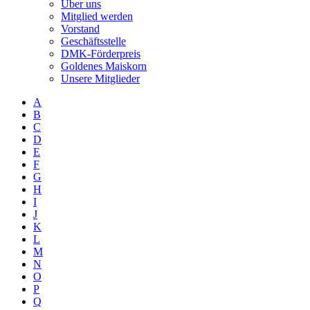
Über uns
Mitglied werden
Vorstand
Geschäftsstelle
DMK-Förderpreis
Goldenes Maiskorn
Unsere Mitglieder
A
B
C
D
E
F
G
H
I
J
K
L
M
N
O
P
Q