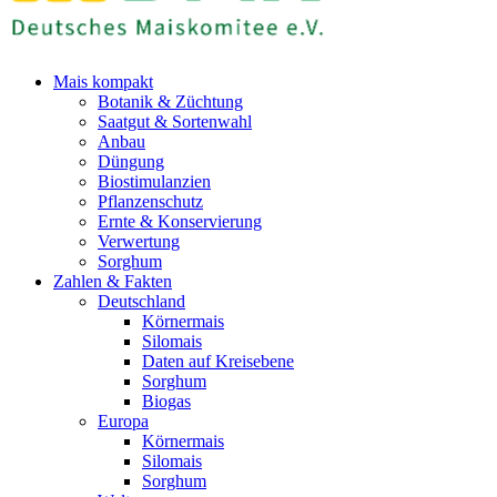
Mais kompakt
Botanik & Züchtung
Saatgut & Sortenwahl
Anbau
Düngung
Biostimulanzien
Pflanzenschutz
Ernte & Konservierung
Verwertung
Sorghum
Zahlen & Fakten
Deutschland
Körnermais
Silomais
Daten auf Kreisebene
Sorghum
Biogas
Europa
Körnermais
Silomais
Sorghum