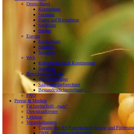
Deutschland
Körnermais
Silomais
Daten auf Kreisebene
Sorghum
Biogas
Europa
Körnermais
Silomais
Sorghum
Welt
Körnermais nach Kontinenten
Sorghum
Berechnungs-Tools
Trockenrechner
Saatgutbedarfsrechner
Bestandesdichterechner
FAQ
Presse & Medien
Fachzeitschrift „mais“
Downloadcenter
Lexikon
Veranstaltungen
Tagung des AS Futterkonservierung und Fütterun
DMK-Pflanzenschutztagung