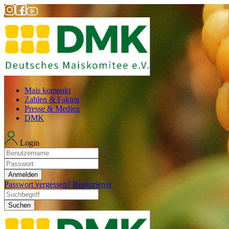
Mais kompakt
Zahlen & Fakten
Presse & Medien
DMK
Login
Anmelden
Passwort vergessen?
Registrieren
Suchen