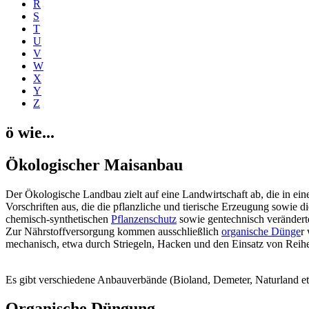
R
S
T
U
V
W
X
Y
Z
ö wie...
Ökologischer Maisanbau
Der Ökologische Landbau zielt auf eine Landwirtschaft ab, die in eine
Vorschriften aus, die die pflanzliche und tierische Erzeugung sowie d
chemisch-synthetischen
Pflanzenschutz
sowie gentechnisch verändert
Zur Nährstoffversorgung kommen ausschließlich
organische Dünge
r
mechanisch, etwa durch Striegeln, Hacken und den Einsatz von Reihenf
Es gibt verschiedene Anbauverbände (Bioland, Demeter, Naturland etc
Organische Düngung