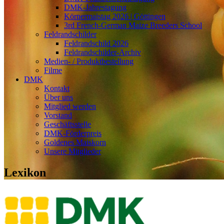
DMK-Jahrestagung
Körnermaistag 2026 | Göttingen
3rd French-German Maize Breeders School
Feldrandschilder
Feldrandschild 2026
Feldrandschilder-Archiv
Medien- / Produktbestellung
Filme
DMK
Kontakt
Über uns
Mitglied werden
Vorstand
Geschäftsstelle
DMK-Förderpreis
Goldenes Maiskorn
Unsere Mitglieder
Lexikon