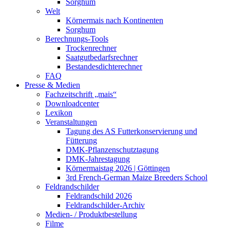
Sorghum
Welt
Körnermais nach Kontinenten
Sorghum
Berechnungs-Tools
Trockenrechner
Saatgutbedarfsrechner
Bestandesdichterechner
FAQ
Presse & Medien
Fachzeitschrift „mais“
Downloadcenter
Lexikon
Veranstaltungen
Tagung des AS Futterkonservierung und
Fütterung
DMK-Pflanzenschutztagung
DMK-Jahrestagung
Körnermaistag 2026 | Göttingen
3rd French-German Maize Breeders School
Feldrandschilder
Feldrandschild 2026
Feldrandschilder-Archiv
Medien- / Produktbestellung
Filme