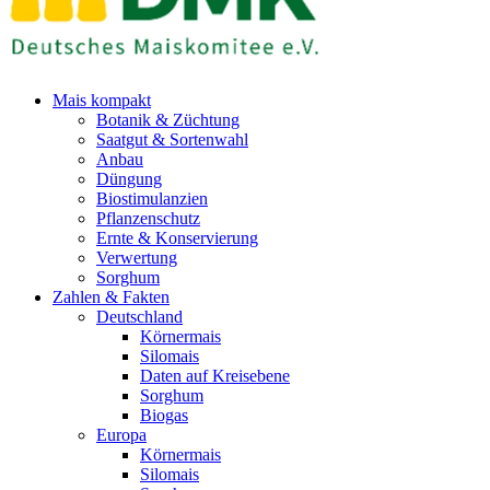
Mais kompakt
Botanik & Züchtung
Saatgut & Sortenwahl
Anbau
Düngung
Biostimulanzien
Pflanzenschutz
Ernte & Konservierung
Verwertung
Sorghum
Zahlen & Fakten
Deutschland
Körnermais
Silomais
Daten auf Kreisebene
Sorghum
Biogas
Europa
Körnermais
Silomais