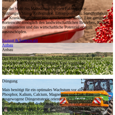
Bei der Wahl des Maissaatguts spielen Faktoren wie
Nutzungsrichtung, Reifegruppe, Ertragspotenzial, Standfestigkeit
und Krankheitsresistenz eine entscheidende Rolle. Eine geeignete
Sortenwahl ermöglich den landwirtschaftlichen Betrieben, Risiken
zu minimieren und das wirtschaftliche Potenzial optimal
auszuschöpfen.
Saatgut & Sortenwahl
Anbau
Anbau
Der Mais benötigt für sein Wachstum Wärme, Licht und eine
ausreichende Nährstoffversorgung. Eine sorgfältige
Bodenbearbeitung und der passende Aussaattermin sind
entscheidend für einen gleichmäßigen Feldaufgang.
Düngung
Mais benötigt für ein optimales Wachstum vor allem Stickstoff,
Phosphor, Kalium, Calcium, Magnesium und Zink. Eine
ausgewogene Düngestrategie orientiert sich an der Fruchtfolge,
Bodenanalysen und dem Ertragsziel. Durch eine angepasste
Düngung lassen sich Erträge steigern und gleichzeitig
Umweltbelastungen reduzieren.