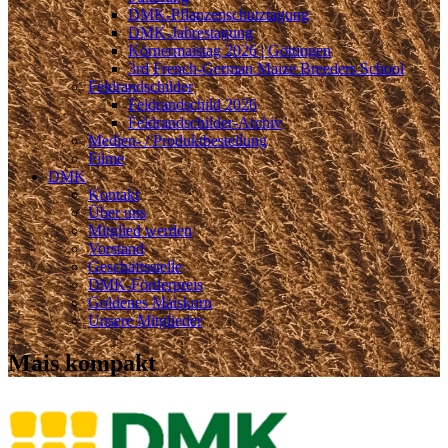
DMK-Pflanzenschutztagung
DMK-Jahrestagung
Körnermaistag 2026 | Göttingen
3rd French-German Maize Breeders School
Feldrandschilder
Feldrandschild 2026
Feldrandschilder-Archiv
Medien- / Produktbestellung
Filme
DMK
Kontakt
Über uns
Mitglied werden
Vorstand
Geschäftsstelle
DMK-Förderpreis
Goldenes Maiskorn
Unsere Mitglieder
Mais kompakt