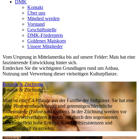
DMK
Kontakt
Über uns
Mitglied werden
Vorstand
Geschäftsstelle
DMK-Förderpreis
Goldenes Maiskorn
Unsere Mitglieder
Vom Ursprung in Mittelamerika bis auf unsere Felder: Mais hat eine
faszinierende Entwicklung hinter sich.
Entdecken Sie die wichtigsten Grundlagen rund um Anbau,
Nutzung und Verwertung dieser vielseitigen Kulturpflanze.
Botanik & Züchtung
Botanik & Züchtung
Mais ist eine C4-Pflanze aus der Familie der Süßgräser. Sie hat eine
hohe Photosyntheseleistung und getrenntgeschlechtliche
Blütenstände (Fahne und Kolben). In der Züchtung werden vor
allem Hybridverfahren genutzt, um durch den sogenannten
Heterosiseffekt hohe Erträge, Krankheitsresistenzen und
Standfestigkeit zu erzielen.
Saatgut & Sortenwahl