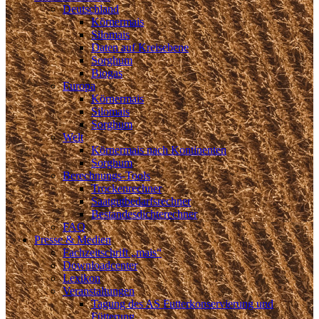
Deutschland
Körnermais
Silomais
Daten auf Kreisebene
Sorghum
Biogas
Europa
Körnermais
Silomais
Sorghum
Welt
Körnermais nach Kontinenten
Sorghum
Berechnungs-Tools
Trockenrechner
Saatgutbedarfsrechner
Bestandesdichterechner
FAQ
Presse & Medien
Fachzeitschrift „mais“
Downloadcenter
Lexikon
Veranstaltungen
Tagung des AS Futterkonservierung und
Fütterung