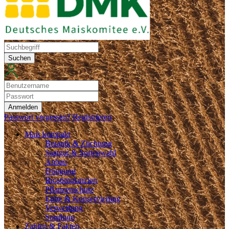
Suchen
Anmelden
Passwort vergessen?
Registrieren
Mais kompakt
Botanik & Züchtung
Saatgut & Sortenwahl
Anbau
Düngung
Biostimulanzien
Pflanzenschutz
Ernte & Konservierung
Verwertung
Sorghum
Zahlen & Fakten