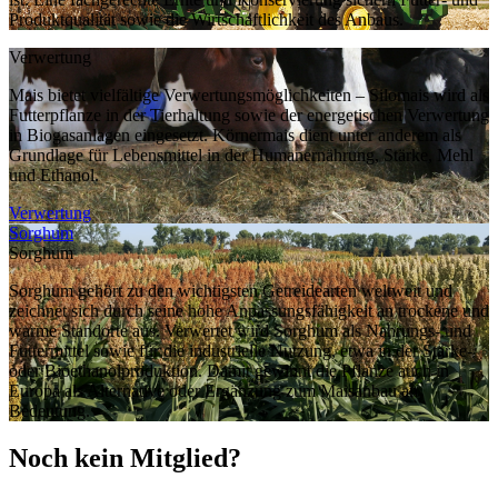
Produktqualität sowie die Wirtschaftlichkeit des Anbaus.
Verwertung
Mais bietet vielfältige Verwertungsmöglichkeiten – Silomais wird als
Futterpflanze in der Tierhaltung sowie der energetischen Verwertung
in Biogasanlagen eingesetzt. Körnermais dient unter anderem als
Grundlage für Lebensmittel in der Humanernährung, Stärke, Mehl
und Ethanol.
Verwertung
Sorghum
Sorghum
Sorghum gehört zu den wichtigsten Getreidearten weltweit und
zeichnet sich durch seine hohe Anpassungsfähigkeit an trockene und
warme Standorte aus. Verwertet wird Sorghum als Nahrungs- und
Futtermittel sowie für die industrielle Nutzung, etwa in der Stärke-
oder Bioethanolproduktion. Damit gewinnt die Pflanze auch in
Europa als Alternative oder Ergänzung zum Maisanbau an
Bedeutung.
Noch kein Mitglied?