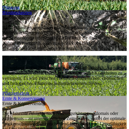
Düngung
Biostimulanzien
Biostimulanzien
Biostimulanzien unterstützen die Maispflanzen, indem sie das
Wurzelwachstum fördern, die Nährstoffaufnahme verbessern, und
die Stresstoleranz erhöhen. Ihr Ziel ist nicht die direkte
Nährstoffversorgung, sondern die Stärkung der Pflanze für ein
gesundes und leistungsfähiges Wachstum.
Pflanzenschutz
Ein wirkungsvoller Pflanzenschutz im Mais hilft dabei,
Ertragseinbußen durch Unkräuter, Schädlinge und Krankheiten zu
verringern. Es wird zwischen chemisch-synthetischen, chemischen
und biologischen Pflanzenschutzmitteln unterschieden.
Pflanzenschutz
Ernte & Konservierung
Ernte & Konservierung
Die Maisernte erfolgt je nach Nutzungsrichtung – Silomais oder
Körnermais – zu unterschiedlichen Zeitpunkten, wobei der optimale
Trockensubstanzgehalt entscheidend für Qualität und Lagerfähigkeit
ist. Eine fachgerechte Ernte und Konservierung sichern Futter- und