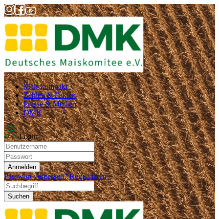
Mais kompakt
Zahlen & Fakten
Presse & Medien
DMK
Login
Anmelden
Passwort vergessen?
Registrieren
Suchen