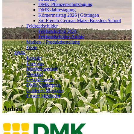
DMK-Pflanzenschutztagung
DMK-Jahrestagung
Körnermaistag 2026 | Göttingen
3rd French-German Maize Breeders School
Feldrandschilder
Feldrandschild 2026
Feldrandschilder-Archiv
Medien- / Produktbestellung
Filme
DMK
Kontakt
Über uns
Mitglied werden
Vorstand
Geschäftsstelle
DMK-Förderpreis
Goldenes Maiskorn
Unsere Mitglieder
Anbau