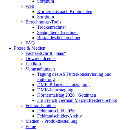
Sorghum
Welt
Körnermais nach Kontinenten
Sorghum
Berechnungs-Tools
Trockenrechner
Saatgutbedarfsrechner
Bestandesdichterechner
FAQ
Presse & Medien
Fachzeitschrift „mais“
Downloadcenter
Lexikon
Veranstaltungen
Tagung des AS Futterkonservierung und
Fütterung
DMK-Pflanzenschutztagung
DMK-Jahrestagung
Körnermaistag 2026 | Göttingen
3rd French-German Maize Breeders School
Feldrandschilder
Feldrandschild 2026
Feldrandschilder-Archiv
Medien- / Produktbestellung
Filme