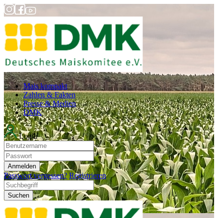
Mais kompakt
Zahlen & Fakten
Presse & Medien
DMK
Login
Anmelden
Passwort vergessen?
Registrieren
Suchen