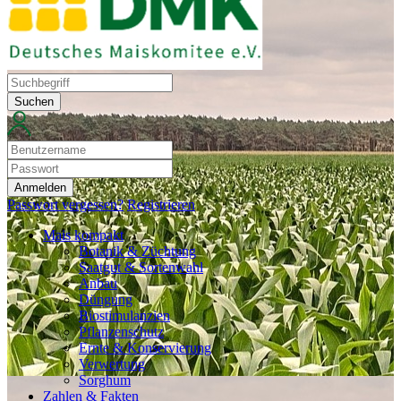
Suchen
Anmelden
Passwort vergessen?
Registrieren
Mais kompakt
Botanik & Züchtung
Saatgut & Sortenwahl
Anbau
Düngung
Biostimulanzien
Pflanzenschutz
Ernte & Konservierung
Verwertung
Sorghum
Zahlen & Fakten