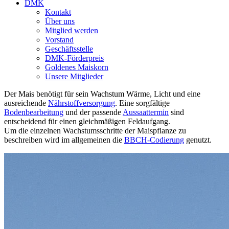
DMK
Kontakt
Über uns
Mitglied werden
Vorstand
Geschäftsstelle
DMK-Förderpreis
Goldenes Maiskorn
Unsere Mitglieder
Der Mais benötigt für sein Wachstum Wärme, Licht und eine
ausreichende
Nährstoffversorgung
. Eine sorgfältige
Bodenbearbeitung
und der passende
Aussaattermin
sind
entscheidend für einen gleichmäßigen Feldaufgang.
Um die einzelnen Wachstumsschritte der Maispflanze zu
beschreiben wird im allgemeinen die
BBCH-Codierung
genutzt.