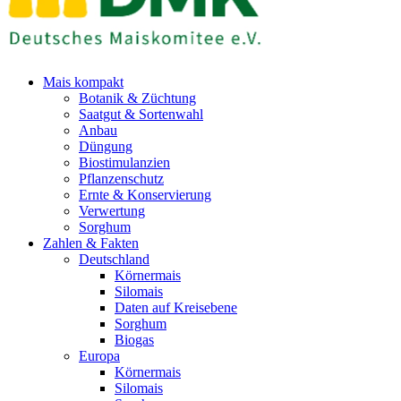
Mais kompakt
Botanik & Züchtung
Saatgut & Sortenwahl
Anbau
Düngung
Biostimulanzien
Pflanzenschutz
Ernte & Konservierung
Verwertung
Sorghum
Zahlen & Fakten
Deutschland
Körnermais
Silomais
Daten auf Kreisebene
Sorghum
Biogas
Europa
Körnermais
Silomais