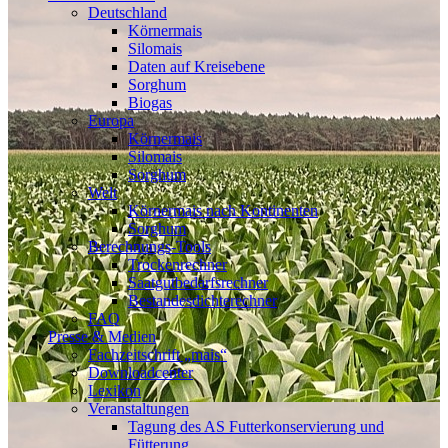
Deutschland
Körnermais
Silomais
Daten auf Kreisebene
Sorghum
Biogas
Europa
Körnermais
Silomais
Sorghum
Welt
Körnermais nach Kontinenten
Sorghum
Berechnungs-Tools
Trockenrechner
Saatgutbedarfsrechner
Bestandesdichterechner
FAQ
Presse & Medien
Fachzeitschrift „mais“
Downloadcenter
Lexikon
Veranstaltungen
Tagung des AS Futterkonservierung und
Fütterung