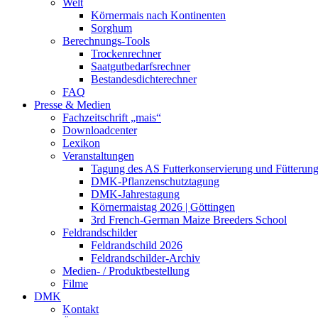
Welt
Körnermais nach Kontinenten
Sorghum
Berechnungs-Tools
Trockenrechner
Saatgutbedarfsrechner
Bestandesdichterechner
FAQ
Presse & Medien
Fachzeitschrift „mais“
Downloadcenter
Lexikon
Veranstaltungen
Tagung des AS Futterkonservierung und Fütterun
DMK-Pflanzenschutztagung
DMK-Jahrestagung
Körnermaistag 2026 | Göttingen
3rd French-German Maize Breeders School
Feldrandschilder
Feldrandschild 2026
Feldrandschilder-Archiv
Medien- / Produktbestellung
Filme
DMK
Kontakt