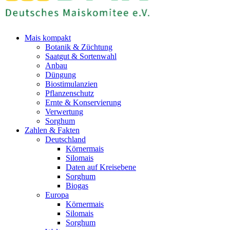
Mais kompakt
Botanik & Züchtung
Saatgut & Sortenwahl
Anbau
Düngung
Biostimulanzien
Pflanzenschutz
Ernte & Konservierung
Verwertung
Sorghum
Zahlen & Fakten
Deutschland
Körnermais
Silomais
Daten auf Kreisebene
Sorghum
Biogas
Europa
Körnermais
Silomais
Sorghum