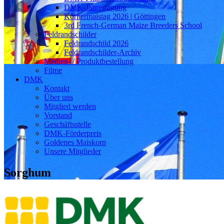
DMK-Jahrestagung
Körnermaistag 2026 | Göttingen
3rd French-German Maize Breeders School
Feldrandschilder
Feldrandschild 2026
Feldrandschilder-Archiv
Medien- / Produktbestellung
Filme
DMK
Kontakt
Über uns
Mitglied werden
Vorstand
Geschäftsstelle
DMK-Förderpreis
Goldenes Maiskorn
Unsere Mitglieder
Sorghum