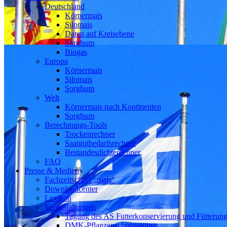
Deutschland
Körnermais
Silomais
Daten auf Kreisebene
Sorghum
Biogas
Europa
Körnermais
Silomais
Sorghum
Welt
Körnermais nach Kontinenten
Sorghum
Berechnungs-Tools
Trockenrechner
Saatgutbedarfsrechner
Bestandesdichterechner
FAQ
Presse & Medien
Fachzeitschrift „mais“
Downloadcenter
Lexikon
Veranstaltungen
Tagung des AS Futterkonservierung und Fütterun
DMK-Pflanzenschutztagung