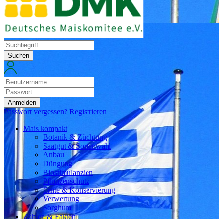
Suchen
Anmelden
Passwort vergessen?
Registrieren
Mais kompakt
Botanik & Züchtung
Saatgut & Sortenwahl
Anbau
Düngung
Biostimulanzien
Pflanzenschutz
Ernte & Konservierung
Verwertung
Sorghum
Zahlen & Fakten