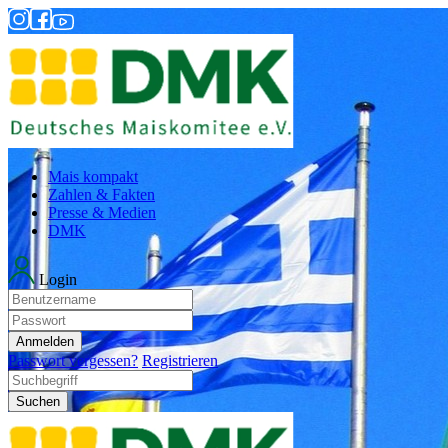
Mais kompakt
Zahlen & Fakten
Presse & Medien
DMK
Login
Anmelden
Passwort vergessen?
Registrieren
Suchen