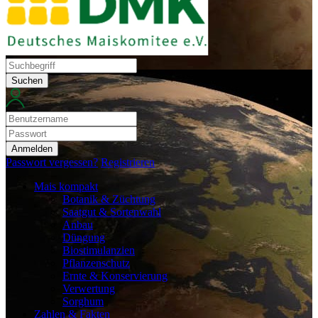
Suchen
Anmelden
Passwort vergessen?
Registrieren
Mais kompakt
Botanik & Züchtung
Saatgut & Sortenwahl
Anbau
Düngung
Biostimulanzien
Pflanzenschutz
Ernte & Konservierung
Verwertung
Sorghum
Zahlen & Fakten