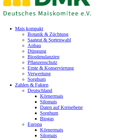
Mais kompakt
Botanik & Züchtung
Saatgut & Sortenwahl
Anbau
Düngung
Biostimulanzien
Pflanzenschutz
Ernte & Konservierung
Verwertung
Sorghum
Zahlen & Fakten
Deutschland
Körnermais
Silomais
Daten auf Kreisebene
Sorghum
Biogas
Europa
Körnermais
Silomais