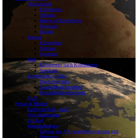
Deutschland
Körnermais
Silomais
Daten auf Kreisebene
Sorghum
Biogas
Europa
Körnermais
Silomais
Sorghum
Welt
Körnermais nach Kontinenten
Sorghum
Berechnungs-Tools
Trockenrechner
Saatgutbedarfsrechner
Bestandesdichterechner
FAQ
Presse & Medien
Fachzeitschrift „mais“
Downloadcenter
Lexikon
Veranstaltungen
Tagung des AS Futterkonservierung und
Fütterung