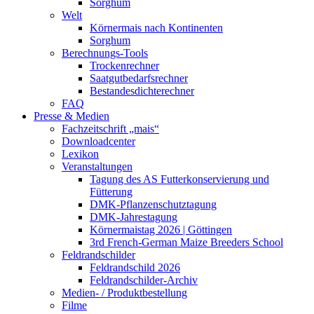
Sorghum
Welt
Körnermais nach Kontinenten
Sorghum
Berechnungs-Tools
Trockenrechner
Saatgutbedarfsrechner
Bestandesdichterechner
FAQ
Presse & Medien
Fachzeitschrift „mais“
Downloadcenter
Lexikon
Veranstaltungen
Tagung des AS Futterkonservierung und
Fütterung
DMK-Pflanzenschutztagung
DMK-Jahrestagung
Körnermaistag 2026 | Göttingen
3rd French-German Maize Breeders School
Feldrandschilder
Feldrandschild 2026
Feldrandschilder-Archiv
Medien- / Produktbestellung
Filme