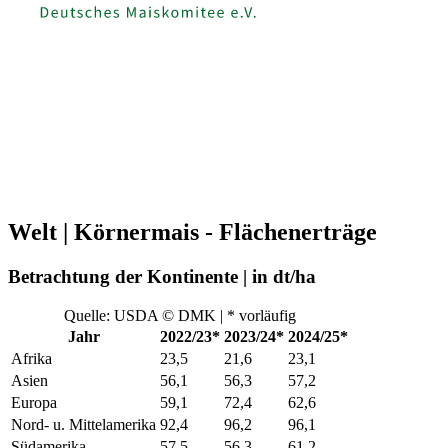
Welt | Körnermais - Flächenerträge
Betrachtung der Kontinente | in dt/ha
Quelle: USDA © DMK | * vorläufig
Jahr
2022/23*
2023/24*
2024/25*
Afrika
23,5
21,6
23,1
Asien
56,1
56,3
57,2
Europa
59,1
72,4
62,6
Nord- u. Mittelamerika
92,4
96,2
96,1
Südamerika
57,5
56,3
61,2