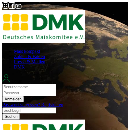
Mais kompakt
Zahlen & Fakten
Presse & Medien
DMK
Login
Anmelden
Passwort vergessen?
Registrieren
Suchen