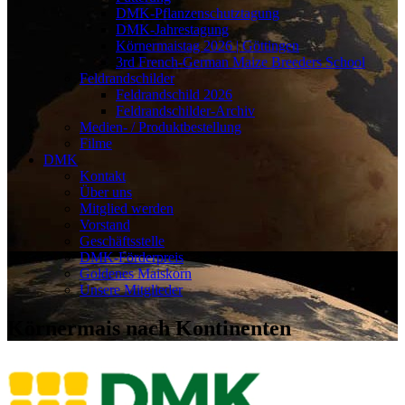
DMK-Pflanzenschutztagung
DMK-Jahrestagung
Körnermaistag 2026 | Göttingen
3rd French-German Maize Breeders School
Feldrandschilder
Feldrandschild 2026
Feldrandschilder-Archiv
Medien- / Produktbestellung
Filme
DMK
Kontakt
Über uns
Mitglied werden
Vorstand
Geschäftsstelle
DMK-Förderpreis
Goldenes Maiskorn
Unsere Mitglieder
Körnermais nach Kontinenten