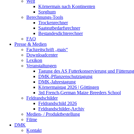
Welt
Körnermais nach Kontinenten
Sorghum
Berechnungs-Tools
Trockenrechner
Saatgutbedarfsrechner
Bestandesdichterechner
FAQ
Presse & Medien
Fachzeitschrift „mais“
Downloadcenter
Lexikon
Veranstaltungen
Tagung des AS Futterkonservierung und Fütterun
DMK-Pflanzenschutztagung
DMK-Jahrestagung
Körnermaistag 2026 | Göttingen
3rd French-German Maize Breeders School
Feldrandschilder
Feldrandschild 2026
Feldrandschilder-Archiv
Medien- / Produktbestellung
Filme
DMK
Kontakt