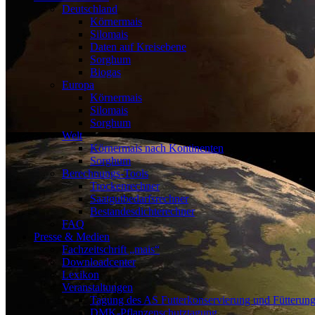
Deutschland
Körnermais
Silomais
Daten auf Kreisebene
Sorghum
Biogas
Europa
Körnermais
Silomais
Sorghum
Welt
Körnermais nach Kontinenten
Sorghum
Berechnungs-Tools
Trockenrechner
Saatgutbedarfsrechner
Bestandesdichterechner
FAQ
Presse & Medien
Fachzeitschrift „mais“
Downloadcenter
Lexikon
Veranstaltungen
Tagung des AS Futterkonservierung und Fütterun
DMK-Pflanzenschutztagung