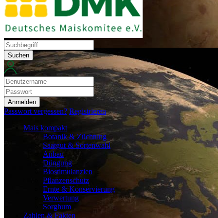
Suchen
Anmelden
Passwort vergessen?
Registrieren
Mais kompakt
Botanik & Züchtung
Saatgut & Sortenwahl
Anbau
Düngung
Biostimulanzien
Pflanzenschutz
Ernte & Konservierung
Verwertung
Sorghum
Zahlen & Fakten