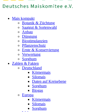
Mais kompakt
Botanik & Züchtung
Saatgut & Sortenwahl
Anbau
Düngung
Biostimulanzien
Pflanzenschutz
Ernte & Konservierung
Verwertung
Sorghum
Zahlen & Fakten
Deutschland
Körnermais
Silomais
Daten auf Kreisebene
Sorghum
Biogas
Europa
Körnermais
Silomais
Sorghum