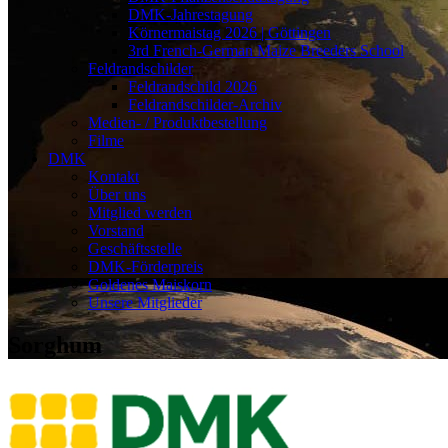
DMK-Jahrestagung
Körnermaistag 2026 | Göttingen
3rd French-German Maize Breeders School
Feldrandschilder
Feldrandschild 2026
Feldrandschilder-Archiv
Medien- / Produktbestellung
Filme
DMK
Kontakt
Über uns
Mitglied werden
Vorstand
Geschäftsstelle
DMK-Förderpreis
Goldenes Maiskorn
Unsere Mitglieder
Sorghum