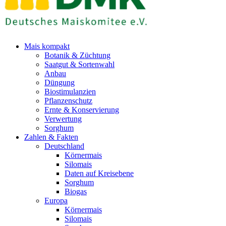
Mais kompakt
Botanik & Züchtung
Saatgut & Sortenwahl
Anbau
Düngung
Biostimulanzien
Pflanzenschutz
Ernte & Konservierung
Verwertung
Sorghum
Zahlen & Fakten
Deutschland
Körnermais
Silomais
Daten auf Kreisebene
Sorghum
Biogas
Europa
Körnermais
Silomais