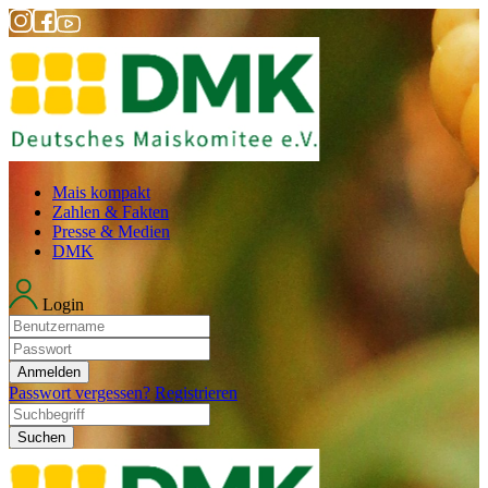
Mais kompakt
Zahlen & Fakten
Presse & Medien
DMK
Login
Anmelden
Passwort vergessen?
Registrieren
Suchen