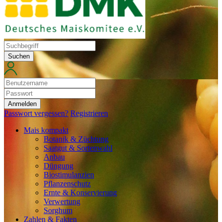
Suchen
Anmelden
Passwort vergessen?
Registrieren
Mais kompakt
Botanik & Züchtung
Saatgut & Sortenwahl
Anbau
Düngung
Biostimulanzien
Pflanzenschutz
Ernte & Konservierung
Verwertung
Sorghum
Zahlen & Fakten