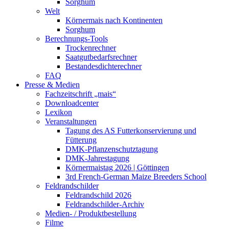
Sorghum
Welt
Körnermais nach Kontinenten
Sorghum
Berechnungs-Tools
Trockenrechner
Saatgutbedarfsrechner
Bestandesdichterechner
FAQ
Presse & Medien
Fachzeitschrift „mais“
Downloadcenter
Lexikon
Veranstaltungen
Tagung des AS Futterkonservierung und
Fütterung
DMK-Pflanzenschutztagung
DMK-Jahrestagung
Körnermaistag 2026 | Göttingen
3rd French-German Maize Breeders School
Feldrandschilder
Feldrandschild 2026
Feldrandschilder-Archiv
Medien- / Produktbestellung
Filme