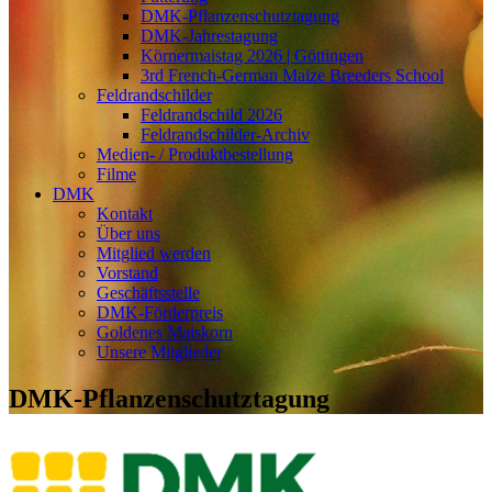
DMK-Pflanzenschutztagung
DMK-Jahrestagung
Körnermaistag 2026 | Göttingen
3rd French-German Maize Breeders School
Feldrandschilder
Feldrandschild 2026
Feldrandschilder-Archiv
Medien- / Produktbestellung
Filme
DMK
Kontakt
Über uns
Mitglied werden
Vorstand
Geschäftsstelle
DMK-Förderpreis
Goldenes Maiskorn
Unsere Mitglieder
DMK-Pflanzenschutztagung