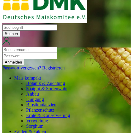
Suchen
Anmelden
Passwort vergessen?
Registrieren
Mais kompakt
Botanik & Züchtung
Saatgut & Sortenwahl
Anbau
Düngung
Biostimulanzien
Pflanzenschutz
Ernte & Konservierung
Verwertung
Sorghum
Zahlen & Fakten