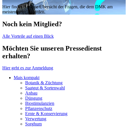
Hier finden Sie eine Übersicht der Fragen, die dem DMK am
meisten gestellt werden.
Noch kein Mitglied?
Alle Vorteile auf einen Blick
Möchten Sie unseren Pressedienst
erhalten?
Hier geht es zur Anmeldung
Mais kompakt
Botanik & Züchtung
Saatgut & Sortenwahl
Anbau
Düngung
Biostimulanzien
Pflanzenschutz
Ernte & Konservierung
Verwertung
Sorghum