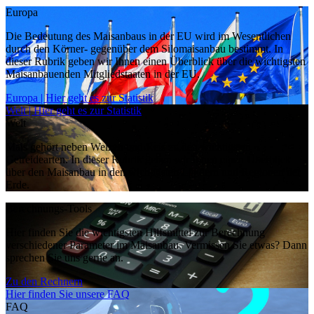
Europa
Die Bedeutung des Maisanbaus in der EU wird im Wesentlichen
durch den Körner- gegenüber dem Silomaisanbau bestimmt. In
dieser Rubrik geben wir Ihnen einen Überblick über die wichtigsten
Maisanbauenden Mitgliedstaaten in der EU.
Europa | Hier geht es zur Statistik
Welt | Hier geht es zur Statistik
Welt
Mais gehört neben Weizen und Reis zu den wichtigsten
Getreidearten. In dieser Rubrik geben wir Ihnen einen Überblick
über den Maisanbau in den wichtigsten Ländern und Regionen der
Erde.
Berechnungs-Tools
Hier finden Sie die wichtigsten Hilfsmittel zur Berechnung
verschiedener Parameter im Maisanbau. Vermissen Sie etwas? Dann
sprechen Sie uns gerne an.
Zu den Rechnern
Hier finden Sie unsere FAQ
FAQ