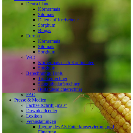
Deutschland
Körnermais
Silomais
Daten auf Kreisebene
Sorghum
Biogas
Europa
Körnermais
Silomais
Sorghum
Welt
Körnermais nach Kontinenten
Sorghum
Berechnungs-Tools
Trockenrechner
Saatgutbedarfsrechner
Bestandesdichterechner
FAQ
Presse & Medien
Fachzeitschrift „mais“
Downloadcenter
Lexikon
Veranstaltungen
Tagung des AS Futterkonservierung und
Fütterung