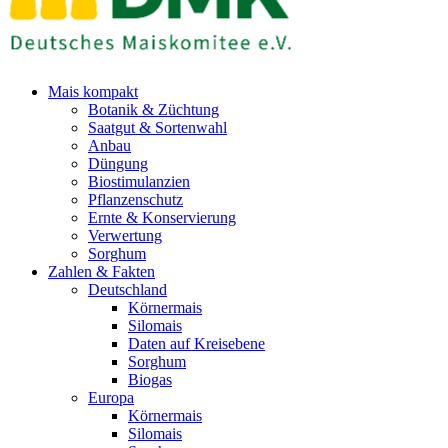
Mais kompakt
Botanik & Züchtung
Saatgut & Sortenwahl
Anbau
Düngung
Biostimulanzien
Pflanzenschutz
Ernte & Konservierung
Verwertung
Sorghum
Zahlen & Fakten
Deutschland
Körnermais
Silomais
Daten auf Kreisebene
Sorghum
Biogas
Europa
Körnermais
Silomais