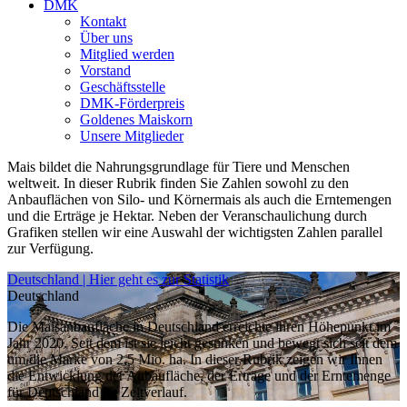
DMK
Kontakt
Über uns
Mitglied werden
Vorstand
Geschäftsstelle
DMK-Förderpreis
Goldenes Maiskorn
Unsere Mitglieder
Mais bildet die Nahrungsgrundlage für Tiere und Menschen
weltweit. In dieser Rubrik finden Sie Zahlen sowohl zu den
Anbauflächen von Silo- und Körnermais als auch die Erntemengen
und die Erträge je Hektar. Neben der Veranschaulichung durch
Grafiken stellen wir eine Auswahl der wichtigsten Zahlen parallel
zur Verfügung.
Deutschland | Hier geht es zur Statistik
Deutschland
Die Maisanbaufläche in Deutschland erreichte ihren Höhepunkt im
Jahr 2020. Seit dem ist sie leicht gesunken und bewegt sich seit dem
um die Marke von 2,5 Mio. ha. In dieser Rubrik zeigen wir Ihnen
die Entwicklung der Anbaufläche, der Erträge und der Erntemenge
für Deutschland im Zeitverlauf.