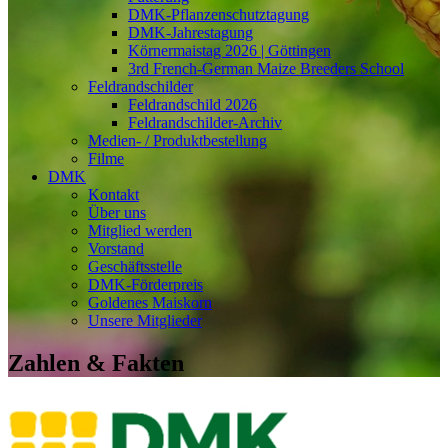
DMK-Pflanzenschutztagung
DMK-Jahrestagung
Körnermaistag 2026 | Göttingen
3rd French-German Maize Breeders School
Feldrandschilder
Feldrandschild 2026
Feldrandschilder-Archiv
Medien- / Produktbestellung
Filme
DMK
Kontakt
Über uns
Mitglied werden
Vorstand
Geschäftsstelle
DMK-Förderpreis
Goldenes Maiskorn
Unsere Mitglieder
Zahlen & Fakten