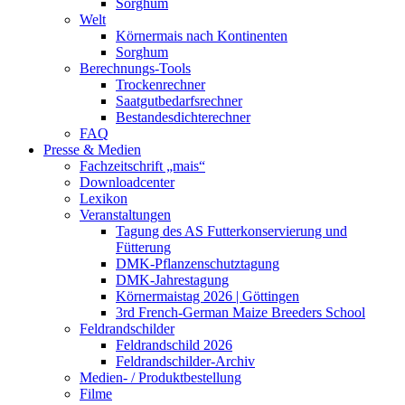
Sorghum
Welt
Körnermais nach Kontinenten
Sorghum
Berechnungs-Tools
Trockenrechner
Saatgutbedarfsrechner
Bestandesdichterechner
FAQ
Presse & Medien
Fachzeitschrift „mais“
Downloadcenter
Lexikon
Veranstaltungen
Tagung des AS Futterkonservierung und
Fütterung
DMK-Pflanzenschutztagung
DMK-Jahrestagung
Körnermaistag 2026 | Göttingen
3rd French-German Maize Breeders School
Feldrandschilder
Feldrandschild 2026
Feldrandschilder-Archiv
Medien- / Produktbestellung
Filme