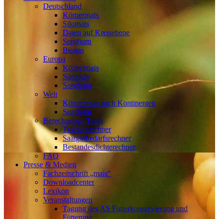
Deutschland
Körnermais
Silomais
Daten auf Kreisebene
Sorghum
Biogas
Europa
Körnermais
Silomais
Sorghum
Welt
Körnermais nach Kontinenten
Sorghum
Berechnungs-Tools
Trockenrechner
Saatgutbedarfsrechner
Bestandesdichterechner
FAQ
Presse & Medien
Fachzeitschrift „mais“
Downloadcenter
Lexikon
Veranstaltungen
Tagung des AS Futterkonservierung und
Fütterung