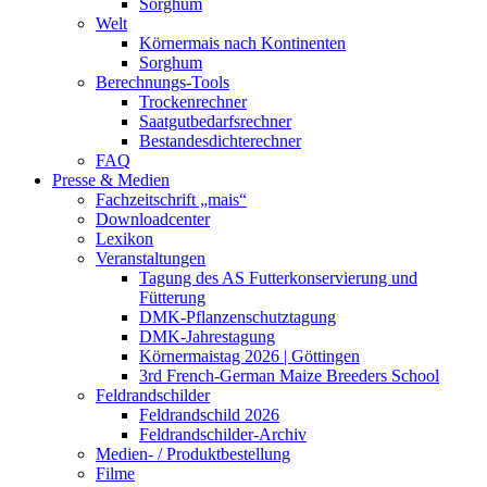
Sorghum
Welt
Körnermais nach Kontinenten
Sorghum
Berechnungs-Tools
Trockenrechner
Saatgutbedarfsrechner
Bestandesdichterechner
FAQ
Presse & Medien
Fachzeitschrift „mais“
Downloadcenter
Lexikon
Veranstaltungen
Tagung des AS Futterkonservierung und
Fütterung
DMK-Pflanzenschutztagung
DMK-Jahrestagung
Körnermaistag 2026 | Göttingen
3rd French-German Maize Breeders School
Feldrandschilder
Feldrandschild 2026
Feldrandschilder-Archiv
Medien- / Produktbestellung
Filme