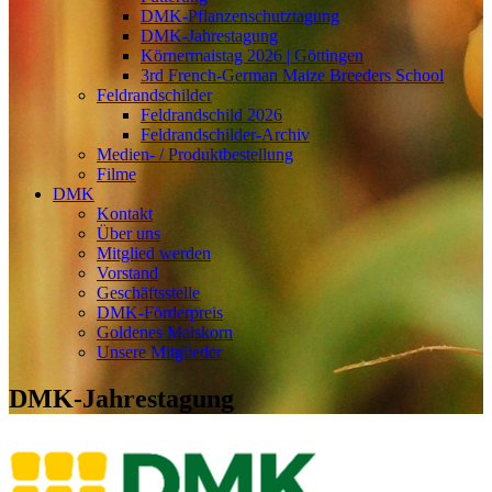
DMK-Pflanzenschutztagung
DMK-Jahrestagung
Körnermaistag 2026 | Göttingen
3rd French-German Maize Breeders School
Feldrandschilder
Feldrandschild 2026
Feldrandschilder-Archiv
Medien- / Produktbestellung
Filme
DMK
Kontakt
Über uns
Mitglied werden
Vorstand
Geschäftsstelle
DMK-Förderpreis
Goldenes Maiskorn
Unsere Mitglieder
DMK-Jahrestagung