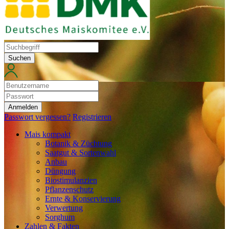
Suchen
Anmelden
Passwort vergessen?
Registrieren
Mais kompakt
Botanik & Züchtung
Saatgut & Sortenwahl
Anbau
Düngung
Biostimulanzien
Pflanzenschutz
Ernte & Konservierung
Verwertung
Sorghum
Zahlen & Fakten