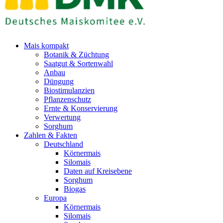
Mais kompakt
Botanik & Züchtung
Saatgut & Sortenwahl
Anbau
Düngung
Biostimulanzien
Pflanzenschutz
Ernte & Konservierung
Verwertung
Sorghum
Zahlen & Fakten
Deutschland
Körnermais
Silomais
Daten auf Kreisebene
Sorghum
Biogas
Europa
Körnermais
Silomais