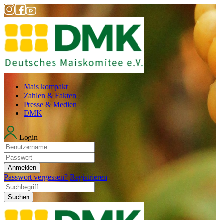
Mais kompakt
Zahlen & Fakten
Presse & Medien
DMK
Login
Anmelden
Passwort vergessen?
Registrieren
Suchen