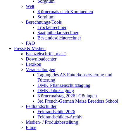
Sorghum
Welt
Körnermais nach Kontinenten
Sorghum
Berechnungs-Tools
Trockenrechner
Saatgutbedarfsrechner
Bestandesdichterechner
FAQ
Presse & Medien
Fachzeitschrift „mais“
Downloadcenter
Lexikon
Veranstaltungen
Tagung des AS Futterkonservierung und
Fütterung
DMK-Pflanzenschutztagung
DMK-Jahrestagung
Körnermaistag 2026 | Göttingen
3rd French-German Maize Breeders School
Feldrandschilder
Feldrandschild 2026
Feldrandschilder-Archiv
Medien- / Produktbestellung
Filme