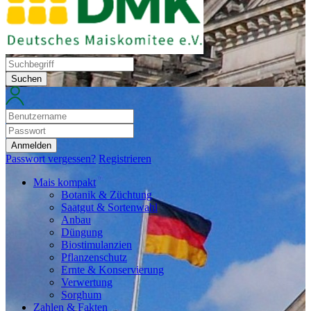
Suchen
Anmelden
Passwort vergessen?
Registrieren
Mais kompakt
Botanik & Züchtung
Saatgut & Sortenwahl
Anbau
Düngung
Biostimulanzien
Pflanzenschutz
Ernte & Konservierung
Verwertung
Sorghum
Zahlen & Fakten