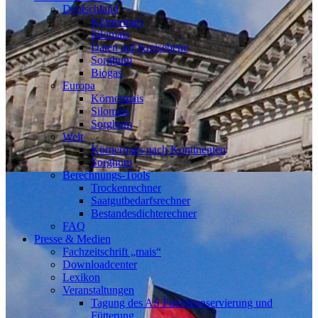
Deutschland
Körnermais
Silomais
Daten auf Kreisebene
Sorghum
Biogas
Europa
Körnermais
Silomais
Sorghum
Welt
Körnermais nach Kontinenten
Sorghum
Berechnungs-Tools
Trockenrechner
Saatgutbedarfsrechner
Bestandesdichterechner
FAQ
Presse & Medien
Fachzeitschrift „mais“
Downloadcenter
Lexikon
Veranstaltungen
Tagung des AS Futterkonservierung und
Fütterung