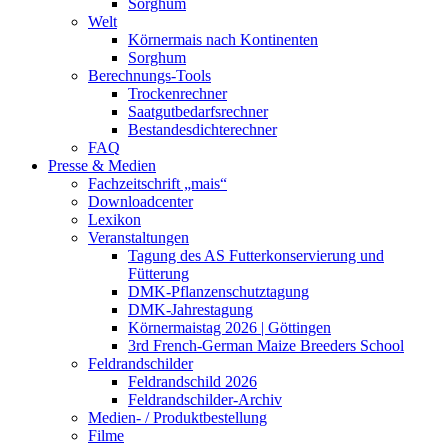
Sorghum
Welt
Körnermais nach Kontinenten
Sorghum
Berechnungs-Tools
Trockenrechner
Saatgutbedarfsrechner
Bestandesdichterechner
FAQ
Presse & Medien
Fachzeitschrift „mais“
Downloadcenter
Lexikon
Veranstaltungen
Tagung des AS Futterkonservierung und
Fütterung
DMK-Pflanzenschutztagung
DMK-Jahrestagung
Körnermaistag 2026 | Göttingen
3rd French-German Maize Breeders School
Feldrandschilder
Feldrandschild 2026
Feldrandschilder-Archiv
Medien- / Produktbestellung
Filme