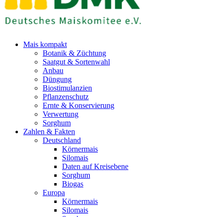
Mais kompakt
Botanik & Züchtung
Saatgut & Sortenwahl
Anbau
Düngung
Biostimulanzien
Pflanzenschutz
Ernte & Konservierung
Verwertung
Sorghum
Zahlen & Fakten
Deutschland
Körnermais
Silomais
Daten auf Kreisebene
Sorghum
Biogas
Europa
Körnermais
Silomais