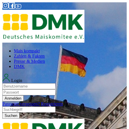
Mais kompakt
Zahlen & Fakten
Presse & Medien
DMK
Login
Anmelden
Passwort vergessen?
Registrieren
Suchen