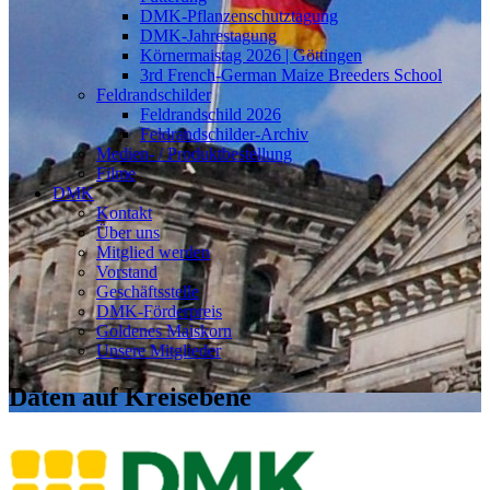
DMK-Pflanzenschutztagung
DMK-Jahrestagung
Körnermaistag 2026 | Göttingen
3rd French-German Maize Breeders School
Feldrandschilder
Feldrandschild 2026
Feldrandschilder-Archiv
Medien- / Produktbestellung
Filme
DMK
Kontakt
Über uns
Mitglied werden
Vorstand
Geschäftsstelle
DMK-Förderpreis
Goldenes Maiskorn
Unsere Mitglieder
Daten auf Kreisebene