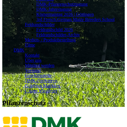
DMK-Pflanzenschutztagung
DMK-Jahrestagung
Körnermaistag 2026 | Göttingen
3rd French-German Maize Breeders School
Feldrandschilder
Feldrandschild 2026
Feldrandschilder-Archiv
Medien- / Produktbestellung
Filme
DMK
Kontakt
Über uns
Mitglied werden
Vorstand
Geschäftsstelle
DMK-Förderpreis
Goldenes Maiskorn
Unsere Mitglieder
Pflanzenschutz