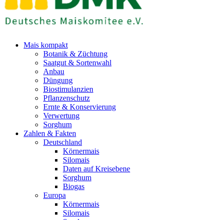
Mais kompakt
Botanik & Züchtung
Saatgut & Sortenwahl
Anbau
Düngung
Biostimulanzien
Pflanzenschutz
Ernte & Konservierung
Verwertung
Sorghum
Zahlen & Fakten
Deutschland
Körnermais
Silomais
Daten auf Kreisebene
Sorghum
Biogas
Europa
Körnermais
Silomais