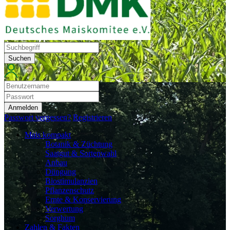
Suchen
Anmelden
Passwort vergessen?
Registrieren
Mais kompakt
Botanik & Züchtung
Saatgut & Sortenwahl
Anbau
Düngung
Biostimulanzien
Pflanzenschutz
Ernte & Konservierung
Verwertung
Sorghum
Zahlen & Fakten