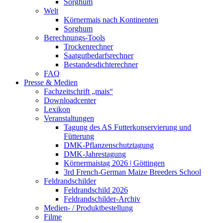
Sorghum
Welt
Körnermais nach Kontinenten
Sorghum
Berechnungs-Tools
Trockenrechner
Saatgutbedarfsrechner
Bestandesdichterechner
FAQ
Presse & Medien
Fachzeitschrift „mais“
Downloadcenter
Lexikon
Veranstaltungen
Tagung des AS Futterkonservierung und
Fütterung
DMK-Pflanzenschutztagung
DMK-Jahrestagung
Körnermaistag 2026 | Göttingen
3rd French-German Maize Breeders School
Feldrandschilder
Feldrandschild 2026
Feldrandschilder-Archiv
Medien- / Produktbestellung
Filme