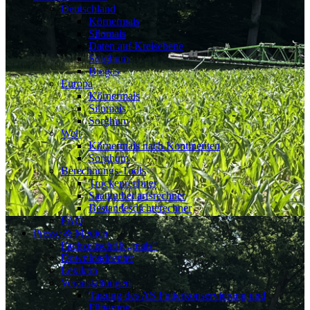
Deutschland
Körnermais
Silomais
Daten auf Kreisebene
Sorghum
Biogas
Europa
Körnermais
Silomais
Sorghum
Welt
Körnermais nach Kontinenten
Sorghum
Berechnungs-Tools
Trockenrechner
Saatgutbedarfsrechner
Bestandesdichterechner
FAQ
Presse & Medien
Fachzeitschrift „mais“
Downloadcenter
Lexikon
Veranstaltungen
Tagung des AS Futterkonservierung und
Fütterung