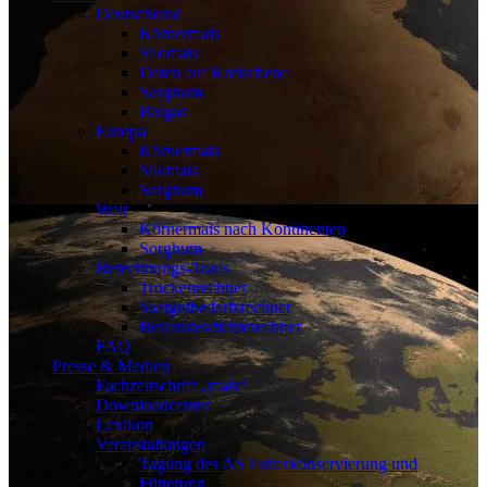
Deutschland
Körnermais
Silomais
Daten auf Kreisebene
Sorghum
Biogas
Europa
Körnermais
Silomais
Sorghum
Welt
Körnermais nach Kontinenten
Sorghum
Berechnungs-Tools
Trockenrechner
Saatgutbedarfsrechner
Bestandesdichterechner
FAQ
Presse & Medien
Fachzeitschrift „mais“
Downloadcenter
Lexikon
Veranstaltungen
Tagung des AS Futterkonservierung und
Fütterung