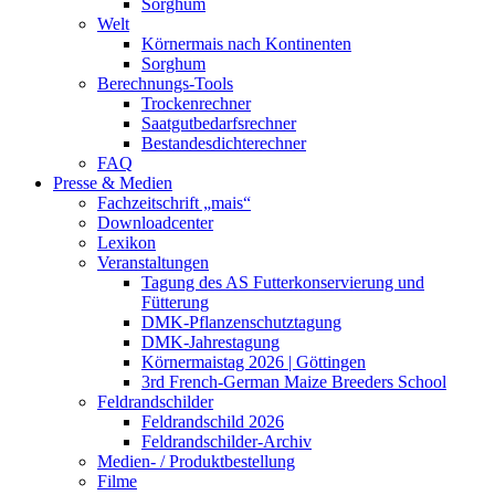
Sorghum
Welt
Körnermais nach Kontinenten
Sorghum
Berechnungs-Tools
Trockenrechner
Saatgutbedarfsrechner
Bestandesdichterechner
FAQ
Presse & Medien
Fachzeitschrift „mais“
Downloadcenter
Lexikon
Veranstaltungen
Tagung des AS Futterkonservierung und
Fütterung
DMK-Pflanzenschutztagung
DMK-Jahrestagung
Körnermaistag 2026 | Göttingen
3rd French-German Maize Breeders School
Feldrandschilder
Feldrandschild 2026
Feldrandschilder-Archiv
Medien- / Produktbestellung
Filme