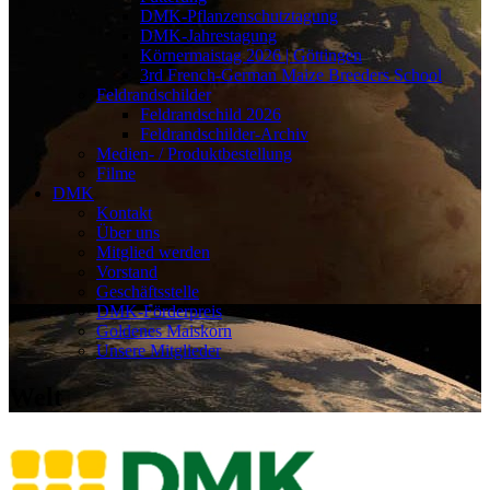
DMK-Pflanzenschutztagung
DMK-Jahrestagung
Körnermaistag 2026 | Göttingen
3rd French-German Maize Breeders School
Feldrandschilder
Feldrandschild 2026
Feldrandschilder-Archiv
Medien- / Produktbestellung
Filme
DMK
Kontakt
Über uns
Mitglied werden
Vorstand
Geschäftsstelle
DMK-Förderpreis
Goldenes Maiskorn
Unsere Mitglieder
Welt