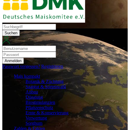
Suchen
Anmelden
Passwort vergessen?
Registrieren
Mais kompakt
Botanik & Züchtung
Saatgut & Sortenwahl
Anbau
Düngung
Biostimulanzien
Pflanzenschutz
Ernte & Konservierung
Verwertung
Sorghum
Zahlen & Fakten