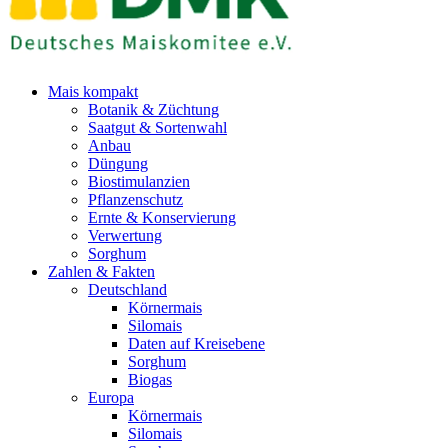
Mais kompakt
Botanik & Züchtung
Saatgut & Sortenwahl
Anbau
Düngung
Biostimulanzien
Pflanzenschutz
Ernte & Konservierung
Verwertung
Sorghum
Zahlen & Fakten
Deutschland
Körnermais
Silomais
Daten auf Kreisebene
Sorghum
Biogas
Europa
Körnermais
Silomais