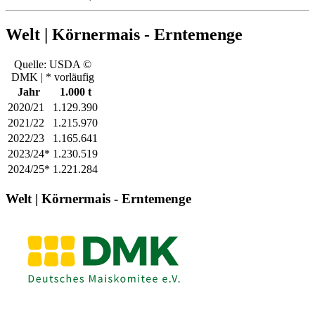
Welt | Körnermais - Erntemenge
Quelle: USDA ©
DMK | * vorläufig
Jahr
1.000 t
2020/21
1.129.390
2021/22
1.215.970
2022/23
1.165.641
2023/24*
1.230.519
2024/25*
1.221.284
Welt | Körnermais - Erntemenge