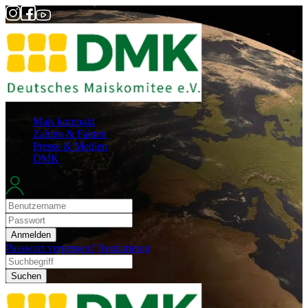
Mais kompakt
Zahlen & Fakten
Presse & Medien
DMK
Login
Anmelden
Passwort vergessen?
Registrieren
Suchen