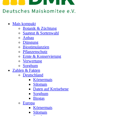
Mais kompakt
Botanik & Züchtung
Saatgut & Sortenwahl
Anbau
Düngung
Biostimulanzien
Pflanzenschutz
Ernte & Konservierung
Verwertung
Sorghum
Zahlen & Fakten
Deutschland
Körnermais
Silomais
Daten auf Kreisebene
Sorghum
Biogas
Europa
Körnermais
Silomais