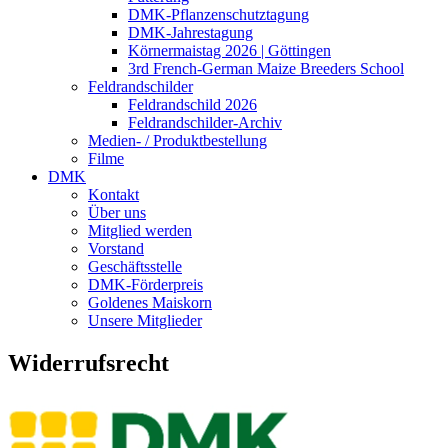
DMK-Pflanzenschutztagung
DMK-Jahrestagung
Körnermaistag 2026 | Göttingen
3rd French-German Maize Breeders School
Feldrandschilder
Feldrandschild 2026
Feldrandschilder-Archiv
Medien- / Produktbestellung
Filme
DMK
Kontakt
Über uns
Mitglied werden
Vorstand
Geschäftsstelle
DMK-Förderpreis
Goldenes Maiskorn
Unsere Mitglieder
Widerrufsrecht