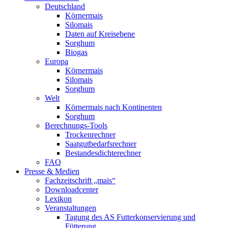
Deutschland
Körnermais
Silomais
Daten auf Kreisebene
Sorghum
Biogas
Europa
Körnermais
Silomais
Sorghum
Welt
Körnermais nach Kontinenten
Sorghum
Berechnungs-Tools
Trockenrechner
Saatgutbedarfsrechner
Bestandesdichterechner
FAQ
Presse & Medien
Fachzeitschrift „mais“
Downloadcenter
Lexikon
Veranstaltungen
Tagung des AS Futterkonservierung und
Fütterung