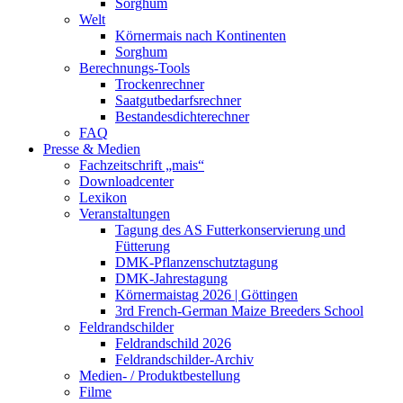
Sorghum
Welt
Körnermais nach Kontinenten
Sorghum
Berechnungs-Tools
Trockenrechner
Saatgutbedarfsrechner
Bestandesdichterechner
FAQ
Presse & Medien
Fachzeitschrift „mais“
Downloadcenter
Lexikon
Veranstaltungen
Tagung des AS Futterkonservierung und
Fütterung
DMK-Pflanzenschutztagung
DMK-Jahrestagung
Körnermaistag 2026 | Göttingen
3rd French-German Maize Breeders School
Feldrandschilder
Feldrandschild 2026
Feldrandschilder-Archiv
Medien- / Produktbestellung
Filme