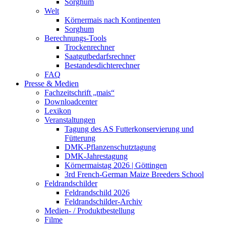
Sorghum
Welt
Körnermais nach Kontinenten
Sorghum
Berechnungs-Tools
Trockenrechner
Saatgutbedarfsrechner
Bestandesdichterechner
FAQ
Presse & Medien
Fachzeitschrift „mais“
Downloadcenter
Lexikon
Veranstaltungen
Tagung des AS Futterkonservierung und
Fütterung
DMK-Pflanzenschutztagung
DMK-Jahrestagung
Körnermaistag 2026 | Göttingen
3rd French-German Maize Breeders School
Feldrandschilder
Feldrandschild 2026
Feldrandschilder-Archiv
Medien- / Produktbestellung
Filme