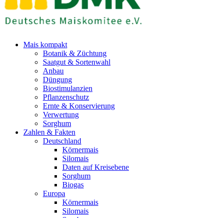
Mais kompakt
Botanik & Züchtung
Saatgut & Sortenwahl
Anbau
Düngung
Biostimulanzien
Pflanzenschutz
Ernte & Konservierung
Verwertung
Sorghum
Zahlen & Fakten
Deutschland
Körnermais
Silomais
Daten auf Kreisebene
Sorghum
Biogas
Europa
Körnermais
Silomais