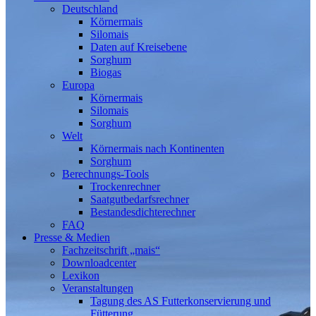
Deutschland
Körnermais
Silomais
Daten auf Kreisebene
Sorghum
Biogas
Europa
Körnermais
Silomais
Sorghum
Welt
Körnermais nach Kontinenten
Sorghum
Berechnungs-Tools
Trockenrechner
Saatgutbedarfsrechner
Bestandesdichterechner
FAQ
Presse & Medien
Fachzeitschrift „mais“
Downloadcenter
Lexikon
Veranstaltungen
Tagung des AS Futterkonservierung und
Fütterung