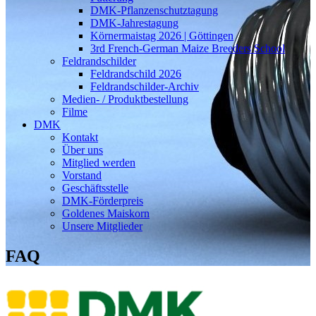
DMK-Pflanzenschutztagung
DMK-Jahrestagung
Körnermaistag 2026 | Göttingen
3rd French-German Maize Breeders School
Feldrandschilder
Feldrandschild 2026
Feldrandschilder-Archiv
Medien- / Produktbestellung
Filme
DMK
Kontakt
Über uns
Mitglied werden
Vorstand
Geschäftsstelle
DMK-Förderpreis
Goldenes Maiskorn
Unsere Mitglieder
FAQ