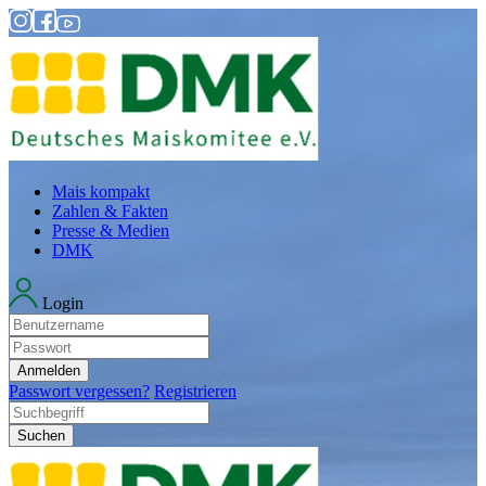
Mais kompakt
Zahlen & Fakten
Presse & Medien
DMK
Login
Anmelden
Passwort vergessen?
Registrieren
Suchen