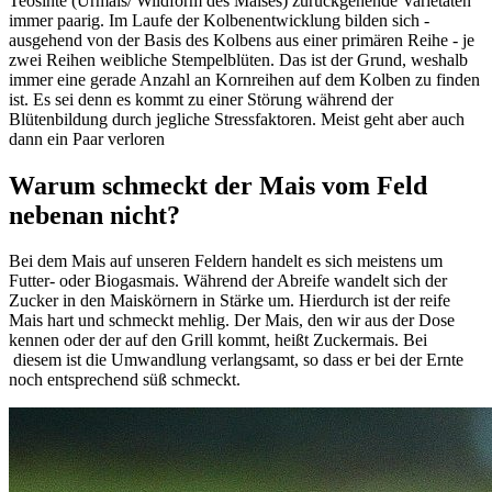
Teosinte (Urmais/ Wildform des Maises) zurückgehende Varietäten
immer paarig. Im Laufe der Kolbenentwicklung bilden sich -
ausgehend von der Basis des Kolbens aus einer primären Reihe - je
zwei Reihen weibliche Stempelblüten. Das ist der Grund, weshalb
immer eine gerade Anzahl an Kornreihen auf dem Kolben zu finden
ist. Es sei denn es kommt zu einer Störung während der
Blütenbildung durch jegliche Stressfaktoren. Meist geht aber auch
dann ein Paar verloren
Warum schmeckt der Mais vom Feld
nebenan nicht?
Bei dem Mais auf unseren Feldern handelt es sich meistens um
Futter- oder Biogasmais. Während der Abreife wandelt sich der
Zucker in den Maiskörnern in Stärke um. Hierdurch ist der reife
Mais hart und schmeckt mehlig. Der Mais, den wir aus der Dose
kennen oder der auf den Grill kommt, heißt Zuckermais. Bei
diesem ist die Umwandlung verlangsamt, so dass er bei der Ernte
noch entsprechend süß schmeckt.