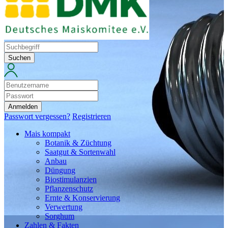
Suchen
Anmelden
Passwort vergessen?
Registrieren
Mais kompakt
Botanik & Züchtung
Saatgut & Sortenwahl
Anbau
Düngung
Biostimulanzien
Pflanzenschutz
Ernte & Konservierung
Verwertung
Sorghum
Zahlen & Fakten