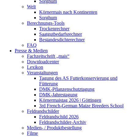
Sorghum
Welt
Körnermais nach Kontinenten
Sorghum
Berechnungs-Tools
Trockenrechner
Saatgutbedarfsrechner
Bestandesdichterechner
FAQ
Presse & Medien
Fachzeitschrift „mais“
Downloadcenter
Lexikon
Veranstaltungen
Tagung des AS Futterkonservierung und
Fütterung
DMK-Pflanzenschutztagung
DMK-Jahrestagung
Körnermaistag 2026 | Göttingen
3rd French-German Maize Breeders School
Feldrandschilder
Feldrandschild 2026
Feldrandschilder-Archiv
Medien- / Produktbestellung
Filme