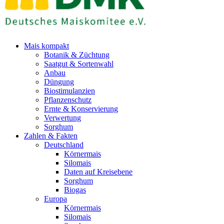
Mais kompakt
Botanik & Züchtung
Saatgut & Sortenwahl
Anbau
Düngung
Biostimulanzien
Pflanzenschutz
Ernte & Konservierung
Verwertung
Sorghum
Zahlen & Fakten
Deutschland
Körnermais
Silomais
Daten auf Kreisebene
Sorghum
Biogas
Europa
Körnermais
Silomais