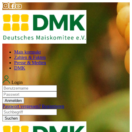
Mais kompakt
Zahlen & Fakten
Presse & Medien
DMK
Login
Anmelden
Passwort vergessen?
Registrieren
Suchen