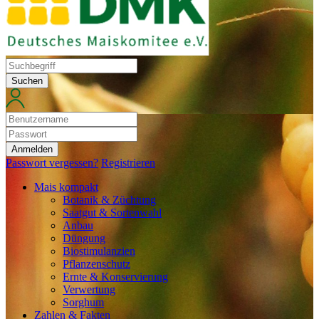
Suchen
Anmelden
Passwort vergessen?
Registrieren
Mais kompakt
Botanik & Züchtung
Saatgut & Sortenwahl
Anbau
Düngung
Biostimulanzien
Pflanzenschutz
Ernte & Konservierung
Verwertung
Sorghum
Zahlen & Fakten