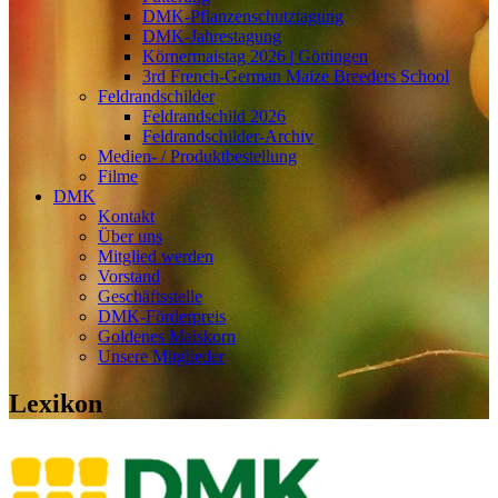
DMK-Pflanzenschutztagung
DMK-Jahrestagung
Körnermaistag 2026 | Göttingen
3rd French-German Maize Breeders School
Feldrandschilder
Feldrandschild 2026
Feldrandschilder-Archiv
Medien- / Produktbestellung
Filme
DMK
Kontakt
Über uns
Mitglied werden
Vorstand
Geschäftsstelle
DMK-Förderpreis
Goldenes Maiskorn
Unsere Mitglieder
Lexikon