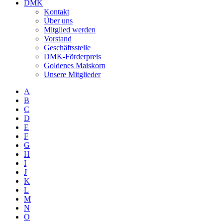
DMK
Kontakt
Über uns
Mitglied werden
Vorstand
Geschäftsstelle
DMK-Förderpreis
Goldenes Maiskorn
Unsere Mitglieder
A
B
C
D
E
F
G
H
I
J
K
L
M
N
O