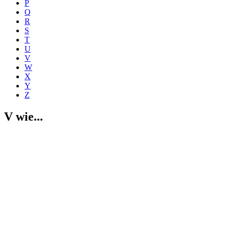
P
Q
R
S
T
U
V
W
X
Y
Z
V wie...