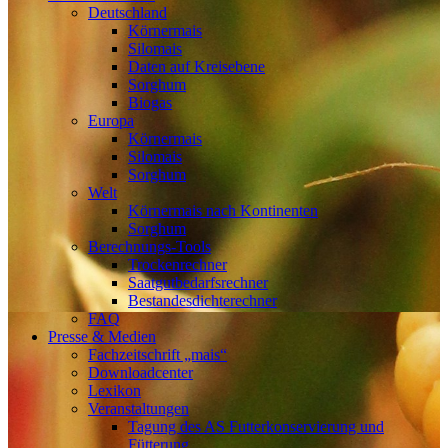
Deutschland
Körnermais
Silomais
Daten auf Kreisebene
Sorghum
Biogas
Europa
Körnermais
Silomais
Sorghum
Welt
Körnermais nach Kontinenten
Sorghum
Berechnungs-Tools
Trockenrechner
Saatgutbedarfsrechner
Bestandesdichterechner
FAQ
Presse & Medien
Fachzeitschrift „mais“
Downloadcenter
Lexikon
Veranstaltungen
Tagung des AS Futterkonservierung und
Fütterung