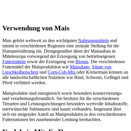
Verwendung von Mais
Mais gehört weltweit zu den wichtigsten
Nahrungsmitteln
und
nimmt in verschiedenen Regionen eine zentrale Stellung für die
Humanernährung ein. Demgegenüber dient der Maisanbau in
Mitteleuropa vorwiegend der Erzeugung von betriebseigenen
Futtermitteln
sowie der Erzeugung von
Biogas
. Die verschiedenen
Futtermittel der Maisproduktion wie
Maissilage
,
Silage von
Lieschkolbenschrot
und
Corn-Cob-Mix
oder Körnermais können an
alle landwirtschaftlichen Nutztiere wie Rind, Schwein, Geflügel und
Pferd verfüttert werden.
Maisprodukte sind energiereich sowie besonders konservierungs-
und verarbeitungsfreundlich. Sie besitzen für die verschiedenen
Tierarten und Leistungsrichtungen besonders wertvolle Inhaltsstoffe,
unerwünschte Substanzen sind kaum vorhanden. Insgesamt lässt
sich ein steigender Anteil an Maisprodukten in den verschiedensten
Futterrationen bei zunehmender Leistung beobachten.