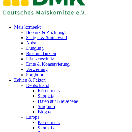
Mais kompakt
Botanik & Züchtung
Saatgut & Sortenwahl
Anbau
Düngung
Biostimulanzien
Pflanzenschutz
Ernte & Konservierung
Verwertung
Sorghum
Zahlen & Fakten
Deutschland
Körnermais
Silomais
Daten auf Kreisebene
Sorghum
Biogas
Europa
Körnermais
Silomais