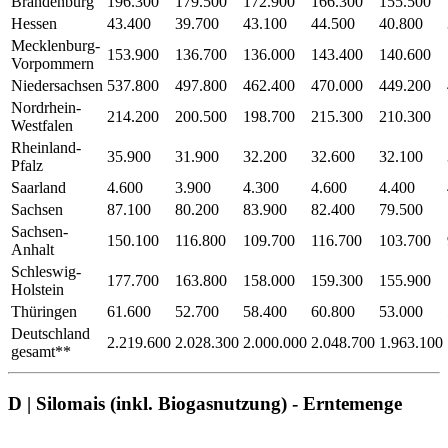
Brandenburg
196.300
179.500
172.900
166.300
155.500
Hessen
43.400
39.700
43.100
44.500
40.800
Mecklenburg-
153.900
136.700
136.000
143.400
140.600
Vorpommern
Niedersachsen
537.800
497.800
462.400
470.000
449.200
Nordrhein-
214.200
200.500
198.700
215.300
210.300
Westfalen
Rheinland-
35.900
31.900
32.200
32.600
32.100
Pfalz
Saarland
4.600
3.900
4.300
4.600
4.400
Sachsen
87.100
80.200
83.900
82.400
79.500
Sachsen-
150.100
116.800
109.700
116.700
103.700
Anhalt
Schleswig-
177.700
163.800
158.000
159.300
155.900
Holstein
Thüringen
61.600
52.700
58.400
60.800
53.000
Deutschland
2.219.600
2.028.300
2.000.000
2.048.700
1.963.100
gesamt**
D | Silomais (inkl. Biogasnutzung) - Erntemenge