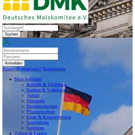
Suchen
Anmelden
Passwort vergessen?
Registrieren
Mais kompakt
Botanik & Züchtung
Saatgut & Sortenwahl
Anbau
Düngung
Biostimulanzien
Pflanzenschutz
Ernte & Konservierung
Verwertung
Sorghum
Zahlen & Fakten