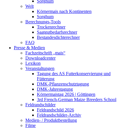
Sorghum
Welt
Körnermais nach Kontinenten
Sorghum
Berechnungs-Tools
Trockenrechner
Saatgutbedarfsrechner
Bestandesdichterechner
FAQ
Presse & Medien
Fachzeitschrift „mais“
Downloadcenter
Lexikon
Veranstaltungen
Tagung des AS Futterkonservierung und
Fütterung
DMK-Pflanzenschutztagung
DMK-Jahrestagung
Körnermaistag 2026 | Göttingen
3rd French-German Maize Breeders School
Feldrandschilder
Feldrandschild 2026
Feldrandschilder-Archiv
Medien- / Produktbestellung
Filme