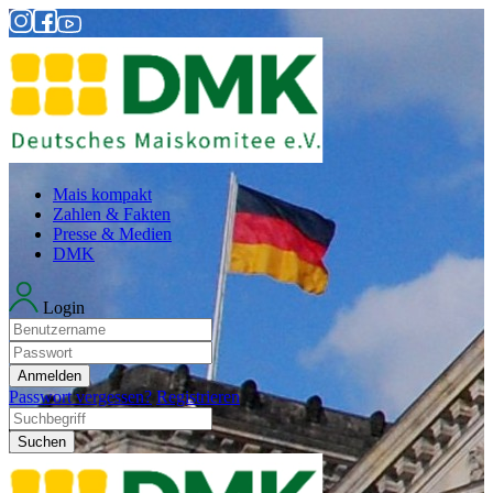
Mais kompakt
Zahlen & Fakten
Presse & Medien
DMK
Login
Anmelden
Passwort vergessen?
Registrieren
Suchen