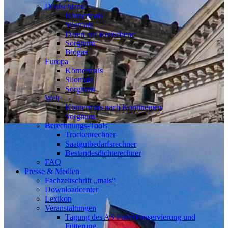
Deutschland
Körnermais
Silomais
Daten auf Kreisebene
Sorghum
Biogas
Europa
Körnermais
Silomais
Sorghum
Welt
Körnermais nach Kontinenten
Sorghum
Berechnungs-Tools
Trockenrechner
Saatgutbedarfsrechner
Bestandesdichterechner
FAQ
Presse & Medien
Fachzeitschrift „mais“
Downloadcenter
Lexikon
Veranstaltungen
Tagung des AS Futterkonservierung und
Fütterung