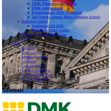
DMK-Pflanzenschutztagung
DMK-Jahrestagung
Körnermaistag 2026 | Göttingen
3rd French-German Maize Breeders School
Feldrandschilder
Feldrandschild 2026
Feldrandschilder-Archiv
Medien- / Produktbestellung
Filme
DMK
Kontakt
Über uns
Mitglied werden
Vorstand
Geschäftsstelle
DMK-Förderpreis
Goldenes Maiskorn
Unsere Mitglieder
Silomais