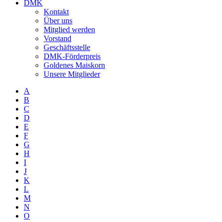
DMK
Kontakt
Über uns
Mitglied werden
Vorstand
Geschäftsstelle
DMK-Förderpreis
Goldenes Maiskorn
Unsere Mitglieder
A
B
C
D
E
F
G
H
I
J
K
L
M
N
O