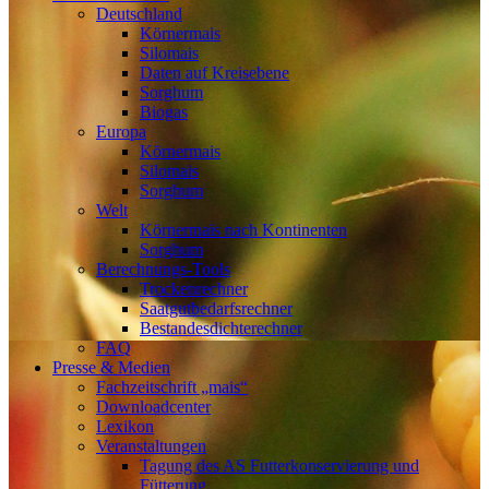
Deutschland
Körnermais
Silomais
Daten auf Kreisebene
Sorghum
Biogas
Europa
Körnermais
Silomais
Sorghum
Welt
Körnermais nach Kontinenten
Sorghum
Berechnungs-Tools
Trockenrechner
Saatgutbedarfsrechner
Bestandesdichterechner
FAQ
Presse & Medien
Fachzeitschrift „mais“
Downloadcenter
Lexikon
Veranstaltungen
Tagung des AS Futterkonservierung und
Fütterung