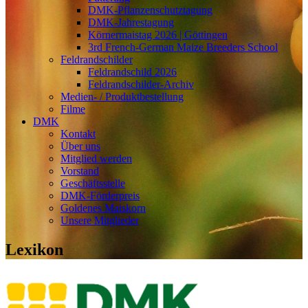
DMK-Pflanzenschutztagung
DMK-Jahrestagung
Körnermaistag 2026 | Göttingen
3rd French-German Maize Breeders School
Feldrandschilder
Feldrandschild 2026
Feldrandschilder-Archiv
Medien- / Produktbestellung
Filme
DMK
Kontakt
Über uns
Mitglied werden
Vorstand
Geschäftsstelle
DMK-Förderpreis
Goldenes Maiskorn
Unsere Mitglieder
Lexikon