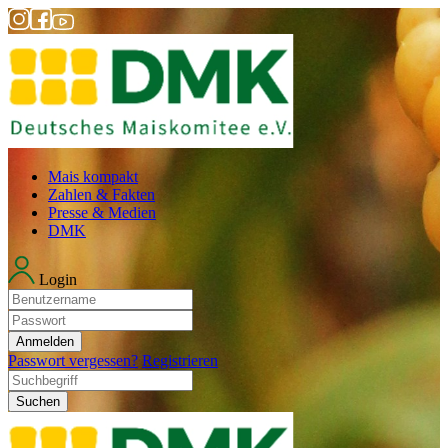
Mais kompakt
Zahlen & Fakten
Presse & Medien
DMK
Login
Anmelden
Passwort vergessen?
Registrieren
Suchen