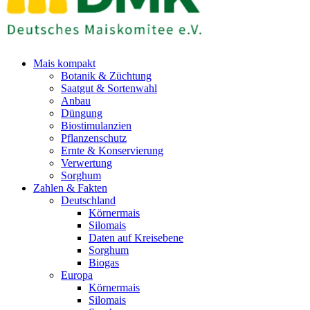
Mais kompakt
Botanik & Züchtung
Saatgut & Sortenwahl
Anbau
Düngung
Biostimulanzien
Pflanzenschutz
Ernte & Konservierung
Verwertung
Sorghum
Zahlen & Fakten
Deutschland
Körnermais
Silomais
Daten auf Kreisebene
Sorghum
Biogas
Europa
Körnermais
Silomais