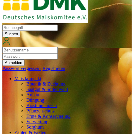
Suchen
Anmelden
Passwort vergessen?
Registrieren
Mais kompakt
Botanik & Züchtung
Saatgut & Sortenwahl
Anbau
Düngung
Biostimulanzien
Pflanzenschutz
Ernte & Konservierung
Verwertung
Sorghum
Zahlen & Fakten