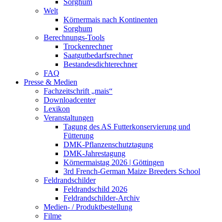
Sorghum
Welt
Körnermais nach Kontinenten
Sorghum
Berechnungs-Tools
Trockenrechner
Saatgutbedarfsrechner
Bestandesdichterechner
FAQ
Presse & Medien
Fachzeitschrift „mais“
Downloadcenter
Lexikon
Veranstaltungen
Tagung des AS Futterkonservierung und
Fütterung
DMK-Pflanzenschutztagung
DMK-Jahrestagung
Körnermaistag 2026 | Göttingen
3rd French-German Maize Breeders School
Feldrandschilder
Feldrandschild 2026
Feldrandschilder-Archiv
Medien- / Produktbestellung
Filme