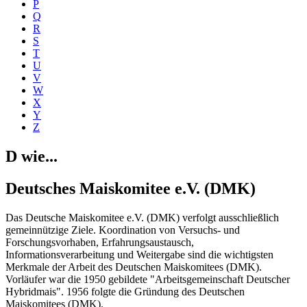
P
Q
R
S
T
U
V
W
X
Y
Z
D wie...
Deutsches Maiskomitee e.V. (DMK)
Das Deutsche Maiskomitee e.V. (DMK) verfolgt ausschließlich
gemeinnützige Ziele. Koordination von Versuchs- und
Forschungsvorhaben, Erfahrungsaustausch,
Informationsverarbeitung und Weitergabe sind die wichtigsten
Merkmale der Arbeit des Deutschen Maiskomitees (DMK).
Vorläufer war die 1950 gebildete "Arbeitsgemeinschaft Deutscher
Hybridmais". 1956 folgte die Gründung des Deutschen
Maiskomitees (DMK).